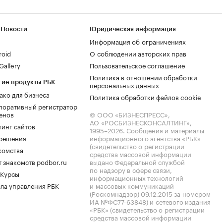
 Новости
Юридическая информация
Информация об ограничениях
roid
О соблюдении авторских прав
allery
Пользовательское соглашение
Политика в отношении обработки
гие продукты РБК
персональных данных
ако для бизнеса
Политика обработки файлов cookie
поративный регистратор
енов
© ООО «БИЗНЕСПРЕСС»,
АО «РОСБИЗНЕСКОНСАЛТИНГ»,
тинг сайтов
1995–2026
. Сообщения и материалы
.решения
информационного агентства «РБК»
(свидетельство о регистрации
комства
средства массовой информации
 знакомств podbor.ru
выдано Федеральной службой
по надзору в сфере связи,
 Курсы
информационных технологий
ла управления РБК
и массовых коммуникаций
(Роскомнадзор) 09.12.2015 за номером
ИА №ФС77-63848) и сетевого издания
«РБК» (свидетельство о регистрации
средства массовой информации