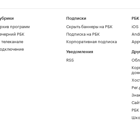
убрики
Подписки
РБК
рхив программ
Скрыть баннеры на РБК
iOS
ечерний РБК
Подписка на РБК
And
 телеканале
Корпоративная подписка
AppG
одключение
Уведомления
Дру
RSS
Обл
Кор
дом
Хос
Рег
Зна
Сайт
РБК
Шко