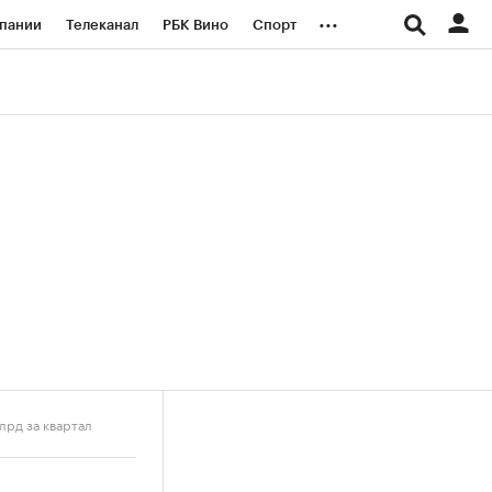
...
пании
Телеканал
РБК Вино
Спорт
ые проекты
Город
Стиль
Крипто
Спецпроекты СПб
логии и медиа
Финансы
лрд за квартал