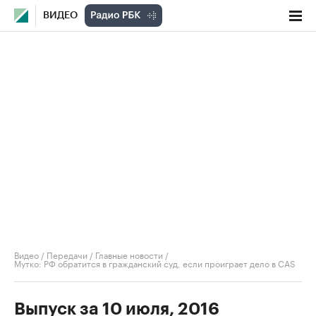
ВИДЕО
Видео
/
Передачи
/
Главные новости
/
Мутко: РФ обратится в гражданский суд, если проиграет дело в CAS
Выпуск за 10 июля, 2016