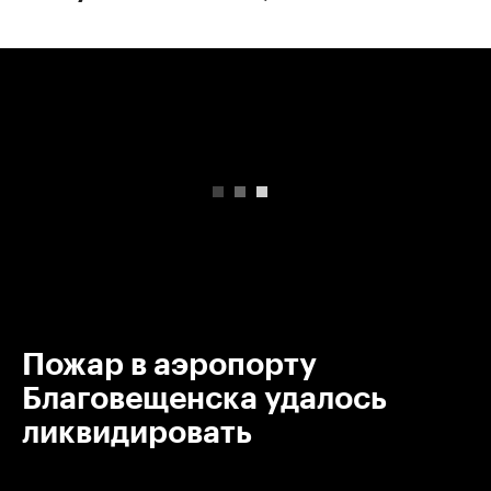
00:00
/
00:00
Пожар в аэропорту
Благовещенска удалось
ликвидировать