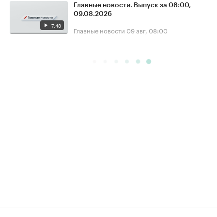
Главные новости. Выпуск за 08:00,
09.08.2026
7:48
Главные новости
09 авг, 08:00