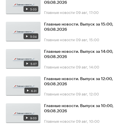
09.08.2026
5:03
Главные новости
09 авг, 17:00
Главные новости. Выпуск за 15:00,
09.08.2026
5:04
Главные новости
09 авг, 15:00
Главные новости. Выпуск за 14:00,
09.08.2026
5:07
Главные новости
09 авг, 14:00
Главные новости. Выпуск за 12:00,
09.08.2026
6:31
Главные новости
09 авг, 12:00
Главные новости. Выпуск за 10:00,
09.08.2026
9:03
Главные новости
09 авг, 10:00