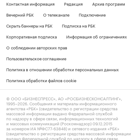
Контактная информация
Редакция
Архив программ
Вечерний РБК
О телеканале
Подключение
Скрыть баннеры на РБК
Подписка на РБК
Корпоративная подписка
Информация об ограничениях
О соблюдении авторских прав
Пользовательское соглашение
Политика в отношении обработки персональных данных
Политика обработки файлов cookie
© ООО «БИЗНЕСПРЕСС», АО «РОСБИЗНЕСКОНСАЛТИНГ»,
1995–2026
. Сообщения и материалы информационного
агентства «РБК» (свидетельство о регистрации средства
массовой информации выдано Федеральной службой
по надзору в сфере связи, информационных технологий
и массовых коммуникаций (Роскомнадзор) 09.12.2015
за номером ИА №ФС77-63848) и сетевого издания «РБК»
(свидетельство о регистрации средства массовой информации
выдано Федеральной службой по надзору в сфере связи,