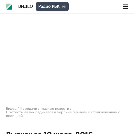
ВИДЕО
Видео
/
Передачи
/
Главные новости
/
Протесты левых радикалов в Берлине привели к столкновениям с
полицией