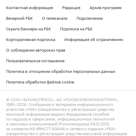
Контактная информация
Редакция
Архив программ
Вечерний РБК
О телеканале
Подключение
Скрыть баннеры на РБК
Подписка на РБК
Корпоративная подписка
Информация об ограничениях
О соблюдении авторских прав
Пользовательское соглашение
Политика в отношении обработки персональных данных
Политика обработки файлов cookie
© ООО «БИЗНЕСПРЕСС», АО «РОСБИЗНЕСКОНСАЛТИНГ»,
1995–2026
. Сообщения и материалы информационного
агентства «РБК» (свидетельство о регистрации средства
массовой информации выдано Федеральной службой
по надзору в сфере связи, информационных технологий
и массовых коммуникаций (Роскомнадзор) 09.12.2015
за номером ИА №ФС77-63848) и сетевого издания «РБК»
(свидетельство о регистрации средства массовой информации