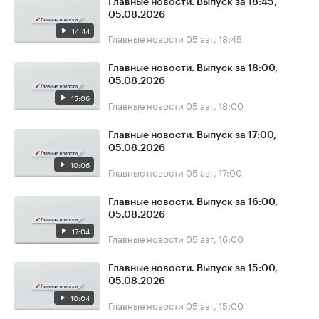
Главные новости. Выпуск за 18:45,
05.08.2026
14:44
Главные новости
05 авг, 18:45
Главные новости. Выпуск за 18:00,
05.08.2026
15:06
Главные новости
05 авг, 18:00
Главные новости. Выпуск за 17:00,
05.08.2026
10:06
Главные новости
05 авг, 17:00
Главные новости. Выпуск за 16:00,
05.08.2026
17:04
Главные новости
05 авг, 16:00
Главные новости. Выпуск за 15:00,
05.08.2026
10:04
Главные новости
05 авг, 15:00