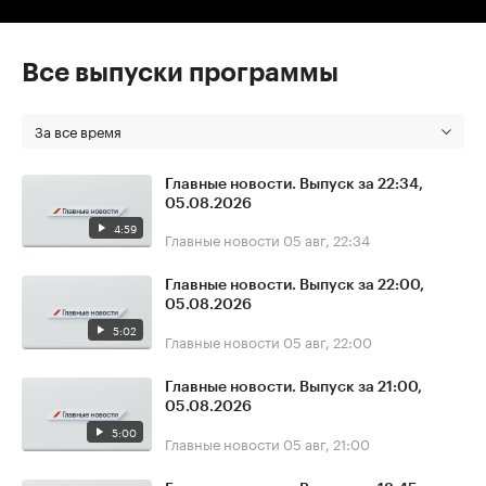
Все выпуски программы
За все время
Главные новости. Выпуск за 22:34,
05.08.2026
4:59
Главные новости
05 авг, 22:34
Главные новости. Выпуск за 22:00,
05.08.2026
5:02
Главные новости
05 авг, 22:00
Главные новости. Выпуск за 21:00,
05.08.2026
5:00
Главные новости
05 авг, 21:00