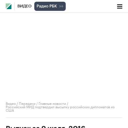
ВИДЕО
Видео
/
Передачи
/
Главные новости
/
Российский МИД подтвердил высылку российских дипломатов из
США