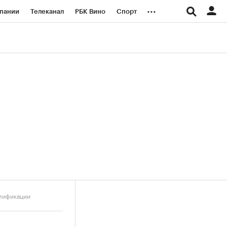
...
пании
Телеканал
РБК Вино
Спорт
ые проекты
Город
Стиль
Крипто
Спецпроекты СПб
логии и медиа
Финансы
алификации