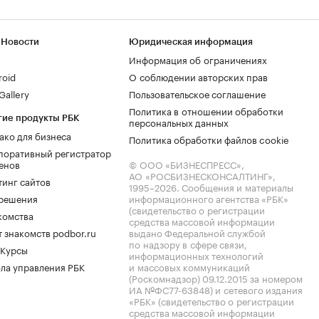
 Новости
Юридическая информация
Информация об ограничениях
roid
О соблюдении авторских прав
allery
Пользовательское соглашение
Политика в отношении обработки
гие продукты РБК
персональных данных
ако для бизнеса
Политика обработки файлов cookie
поративный регистратор
енов
© ООО «БИЗНЕСПРЕСС»,
АО «РОСБИЗНЕСКОНСАЛТИНГ»,
тинг сайтов
1995–2026
. Сообщения и материалы
.решения
информационного агентства «РБК»
(свидетельство о регистрации
комства
средства массовой информации
 знакомств podbor.ru
выдано Федеральной службой
по надзору в сфере связи,
 Курсы
информационных технологий
ла управления РБК
и массовых коммуникаций
(Роскомнадзор) 09.12.2015 за номером
ИА №ФС77-63848) и сетевого издания
«РБК» (свидетельство о регистрации
средства массовой информации