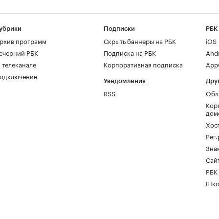
убрики
Подписки
РБК
рхив программ
Скрыть баннеры на РБК
iOS
ечерний РБК
Подписка на РБК
And
 телеканале
Корпоративная подписка
AppG
одключение
Уведомления
Дру
RSS
Обл
Кор
дом
Хос
Рег
Зна
Сайт
РБК
Шко