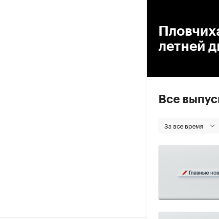
00
Пловчиха
летней 
Все выпу
За все время