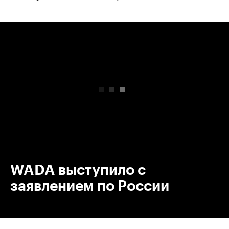
00:00
/
00:00
WADA выступило с
заявлением по России