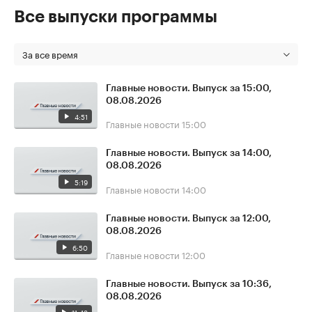
Все выпуски программы
За все время
Главные новости. Выпуск за 15:00,
08.08.2026
4:51
Главные новости
15:00
Главные новости. Выпуск за 14:00,
08.08.2026
5:19
Главные новости
14:00
Главные новости. Выпуск за 12:00,
08.08.2026
6:50
Главные новости
12:00
Главные новости. Выпуск за 10:36,
08.08.2026