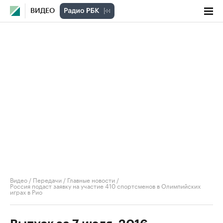
ВИДЕО
Видео
/
Передачи
/
Главные новости
/
Россия подаст заявку на участие 410 спортсменов в Олимпийских
играх в Рио