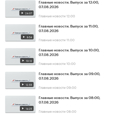
Главные новости. Выпуск за 12:00,
07.08.2026
24:07
Главные новости
12:00
Главные новости. Выпуск за 11:00,
07.08.2026
9:54
Главные новости
11:00
Главные новости. Выпуск за 10:00,
07.08.2026
10:12
Главные новости
10:00
Главные новости. Выпуск за 09:00,
07.08.2026
12:55
Главные новости
09:00
Главные новости. Выпуск за 08:00,
07.08.2026
14:25
Главные новости
08:00