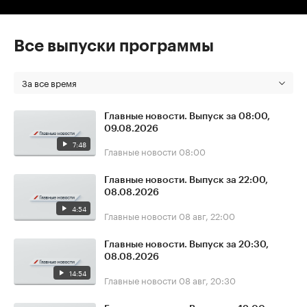
Все выпуски программы
За все время
Главные новости. Выпуск за 08:00,
09.08.2026
7:48
Главные новости
08:00
Главные новости. Выпуск за 22:00,
08.08.2026
4:54
Главные новости
08 авг, 22:00
Главные новости. Выпуск за 20:30,
08.08.2026
14:54
Главные новости
08 авг, 20:30