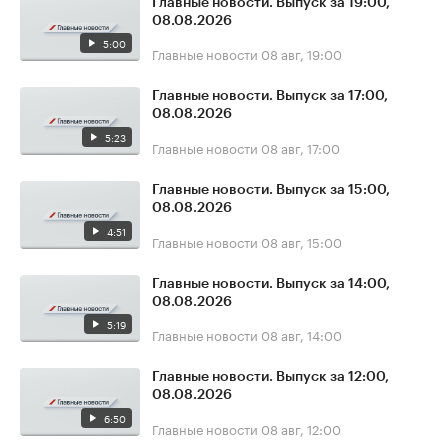
Главные новости. Выпуск за 19:00,
08.08.2026
5:00
Главные новости
08 авг, 19:00
Главные новости. Выпуск за 17:00,
08.08.2026
5:23
Главные новости
08 авг, 17:00
Главные новости. Выпуск за 15:00,
08.08.2026
4:51
Главные новости
08 авг, 15:00
Главные новости. Выпуск за 14:00,
08.08.2026
5:19
Главные новости
08 авг, 14:00
Главные новости. Выпуск за 12:00,
08.08.2026
6:50
Главные новости
08 авг, 12:00