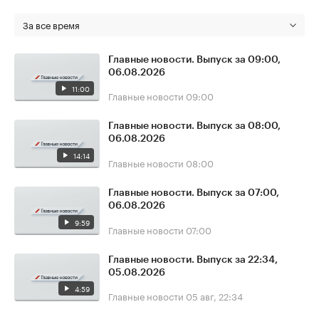
За все время
Главные новости. Выпуск за 09:00,
06.08.2026
11:00
Главные новости
09:00
Главные новости. Выпуск за 08:00,
06.08.2026
14:14
Главные новости
08:00
Главные новости. Выпуск за 07:00,
06.08.2026
9:59
Главные новости
07:00
Главные новости. Выпуск за 22:34,
05.08.2026
4:59
Главные новости
05 авг, 22:34