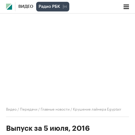
ВИДЕО
Видео
/
Передачи
/
Главные новости
/
Крушение лайнера Egyptair
Выпуск за 5 июля, 2016