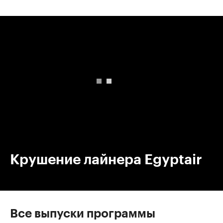
00:00
/
00:00
Крушение лайнера Egyptair
Все выпуски программы