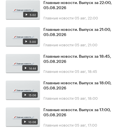
Главные новости. Выпуск за 22:00,
05.08.2026
5:02
Главные новости
05 авг, 22:00
Главные новости. Выпуск за 21:00,
05.08.2026
5:00
Главные новости
05 авг, 21:00
Главные новости. Выпуск за 18:45,
05.08.2026
14:44
Главные новости
05 авг, 18:45
Главные новости. Выпуск за 18:00,
05.08.2026
15:06
Главные новости
05 авг, 18:00
Главные новости. Выпуск за 17:00,
05.08.2026
10:06
Главные новости
05 авг, 17:00