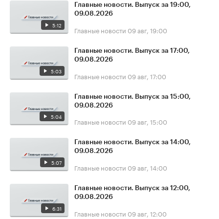
Главные новости. Выпуск за 19:00,
09.08.2026
5:12
Главные новости
09 авг, 19:00
Главные новости. Выпуск за 17:00,
09.08.2026
5:03
Главные новости
09 авг, 17:00
Главные новости. Выпуск за 15:00,
09.08.2026
5:04
Главные новости
09 авг, 15:00
Главные новости. Выпуск за 14:00,
09.08.2026
5:07
Главные новости
09 авг, 14:00
Главные новости. Выпуск за 12:00,
09.08.2026
6:31
Главные новости
09 авг, 12:00