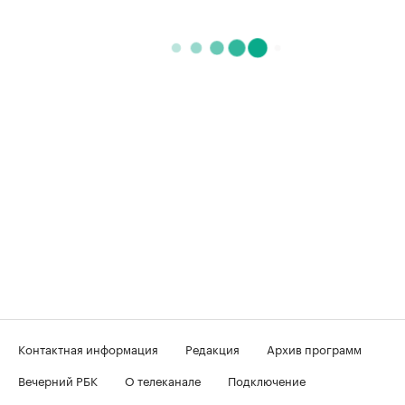
Контактная информация
Редакция
Архив программ
Вечерний РБК
О телеканале
Подключение