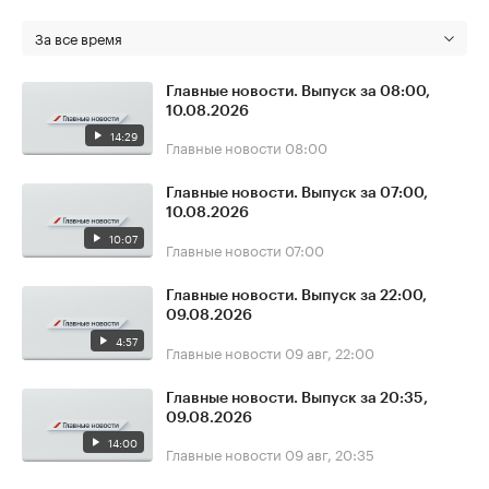
За все время
Главные новости. Выпуск за 08:00,
10.08.2026
14:29
Главные новости
08:00
Главные новости. Выпуск за 07:00,
10.08.2026
10:07
Главные новости
07:00
Главные новости. Выпуск за 22:00,
09.08.2026
4:57
Главные новости
09 авг, 22:00
Главные новости. Выпуск за 20:35,
09.08.2026
14:00
Главные новости
09 авг, 20:35