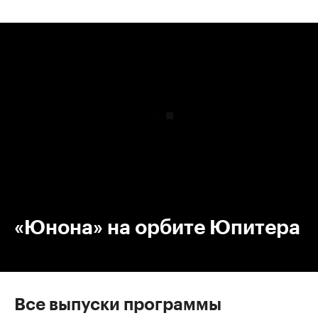
00:00
/
00:00
«Юнона» на орбите Юпитера
Все выпуски программы