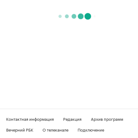
Контактная информация
Редакция
Архив программ
Вечерний РБК
О телеканале
Подключение