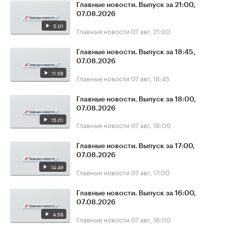
Главные новости. Выпуск за 21:00,
07.08.2026
5:01
Главные новости
07 авг, 21:00
Главные новости. Выпуск за 18:45,
07.08.2026
11:58
Главные новости
07 авг, 18:45
Главные новости. Выпуск за 18:00,
07.08.2026
15:01
Главные новости
07 авг, 18:00
Главные новости. Выпуск за 17:00,
07.08.2026
14:49
Главные новости
07 авг, 17:00
Главные новости. Выпуск за 16:00,
07.08.2026
4:58
Главные новости
07 авг, 16:00