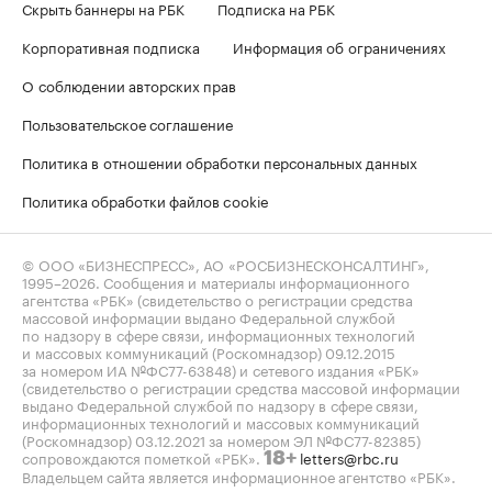
Скрыть баннеры на РБК
Подписка на РБК
Корпоративная подписка
Информация об ограничениях
О соблюдении авторских прав
Пользовательское соглашение
Политика в отношении обработки персональных данных
Политика обработки файлов cookie
© ООО «БИЗНЕСПРЕСС», АО «РОСБИЗНЕСКОНСАЛТИНГ»,
1995–2026
. Сообщения и материалы информационного
агентства «РБК» (свидетельство о регистрации средства
массовой информации выдано Федеральной службой
по надзору в сфере связи, информационных технологий
и массовых коммуникаций (Роскомнадзор) 09.12.2015
за номером ИА №ФС77-63848) и сетевого издания «РБК»
(свидетельство о регистрации средства массовой информации
выдано Федеральной службой по надзору в сфере связи,
информационных технологий и массовых коммуникаций
(Роскомнадзор) 03.12.2021 за номером ЭЛ №ФС77-82385)
сопровождаются пометкой «РБК».
letters@rbc.ru
18+
Владельцем сайта является информационное агентство «РБК».