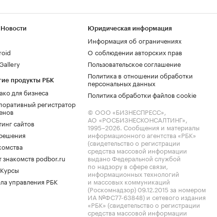
 Новости
Юридическая информация
Информация об ограничениях
roid
О соблюдении авторских прав
allery
Пользовательское соглашение
Политика в отношении обработки
гие продукты РБК
персональных данных
ако для бизнеса
Политика обработки файлов cookie
поративный регистратор
енов
© ООО «БИЗНЕСПРЕСС»,
АО «РОСБИЗНЕСКОНСАЛТИНГ»,
тинг сайтов
1995–2026
. Сообщения и материалы
.решения
информационного агентства «РБК»
(свидетельство о регистрации
комства
средства массовой информации
 знакомств podbor.ru
выдано Федеральной службой
по надзору в сфере связи,
 Курсы
информационных технологий
ла управления РБК
и массовых коммуникаций
(Роскомнадзор) 09.12.2015 за номером
ИА №ФС77-63848) и сетевого издания
«РБК» (свидетельство о регистрации
средства массовой информации