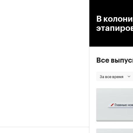
00
В колон
этапиров
Все выпу
За все время