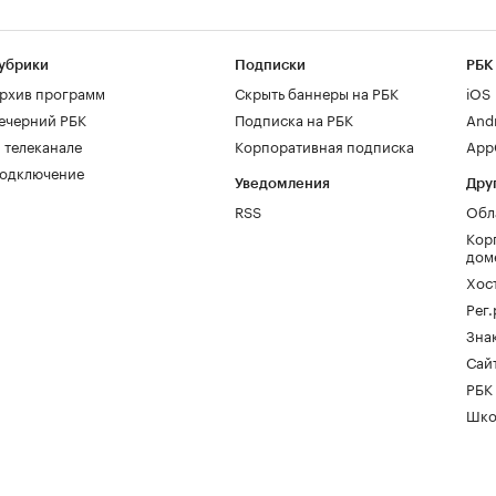
убрики
Подписки
РБК
рхив программ
Скрыть баннеры на РБК
iOS
ечерний РБК
Подписка на РБК
And
 телеканале
Корпоративная подписка
AppG
одключение
Уведомления
Дру
RSS
Обл
Кор
дом
Хос
Рег
Зна
Сайт
РБК
Шко