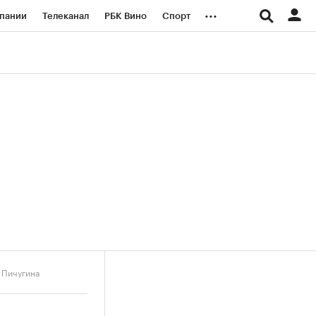
...
пании
Телеканал
РБК Вино
Спорт
ые проекты
Город
Стиль
Крипто
Спецпроекты СПб
логии и медиа
Финансы
 Пичугина