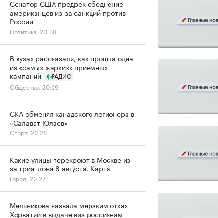
Сенатор США предрек обеднение
американцев из-за санкций против
России
Политика, 20:30
В вузах рассказали, как прошла одна
из «самых жарких» приемных
кампаний
РАДИО
Общество, 20:29
СКА обменял канадского легионера в
«Салават Юлаев»
Спорт, 20:28
Какие улицы перекроют в Москве из-
за триатлона 8 августа. Карта
Город, 20:27
Мельникова назвала мерзким отказ
Хорватии в выдаче виз россиянам