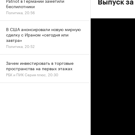
Patriot в Германии заметили
Выпуск за
беспилотники
Политика, 20:56
В США анонсировали новую мирную
сделку с Ираном «сегодня или
завтра»
Политика, 20:52
Зачем инвестировать в торговые
пространства на первых этажах
РБК и ПИК Серия плюс, 20:30