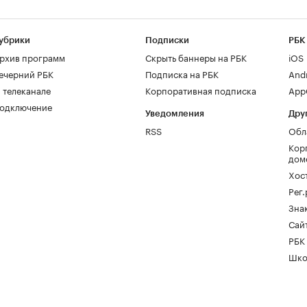
убрики
Подписки
РБК
рхив программ
Скрыть баннеры на РБК
iOS
ечерний РБК
Подписка на РБК
And
 телеканале
Корпоративная подписка
AppG
одключение
Уведомления
Дру
RSS
Обл
Кор
дом
Хос
Рег
Зна
Сайт
РБК
Шко