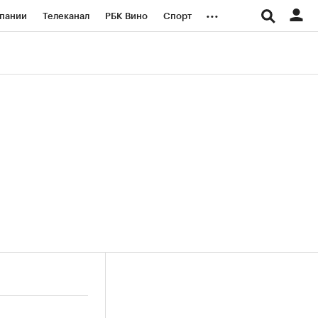
...
пании
Телеканал
РБК Вино
Спорт
ые проекты
Город
Стиль
Крипто
Спецпроекты СПб
логии и медиа
Финансы