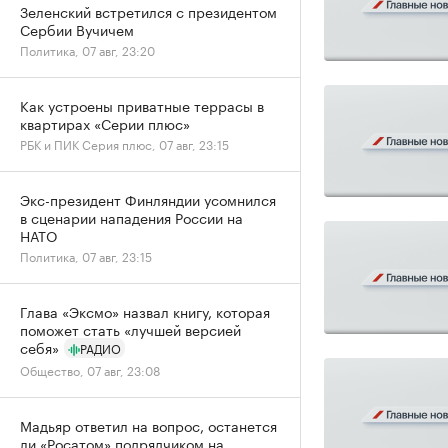
Зеленский встретился с президентом
Сербии Вучичем
Политика, 07 авг, 23:20
Как устроены приватные террасы в
квартирах «Серии плюс»
РБК и ПИК Серия плюс, 07 авг, 23:15
Экс-президент Финляндии усомнился
в сценарии нападения России на
НАТО
Политика, 07 авг, 23:15
Глава «Эксмо» назвал книгу, которая
поможет стать «лучшей версией
себя»
РАДИО
Общество, 07 авг, 23:08
Мадьяр ответил на вопрос, останется
ли «Росатом» подрядчиком на