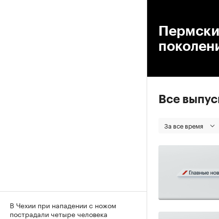
00
Пермски
поколен
Все выпу
За все время
В Чехии при нападении с ножом
пострадали четыре человека