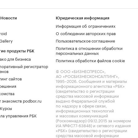
 Новости
Юридическая информация
Информация об ограничениях
roid
О соблюдении авторских прав
allery
Пользовательское соглашение
Политика в отношении обработки
гие продукты РБК
персональных данных
ако для бизнеса
Политика обработки файлов cookie
поративный регистратор
енов
© ООО «БИЗНЕСПРЕСС»,
АО «РОСБИЗНЕСКОНСАЛТИНГ»,
тинг сайтов
1995–2026
. Сообщения и материалы
.решения
информационного агентства «РБК»
(свидетельство о регистрации
комства
средства массовой информации
 знакомств podbor.ru
выдано Федеральной службой
по надзору в сфере связи,
 Курсы
информационных технологий
ла управления РБК
и массовых коммуникаций
(Роскомнадзор) 09.12.2015 за номером
ИА №ФС77-63848) и сетевого издания
«РБК» (свидетельство о регистрации
средства массовой информации