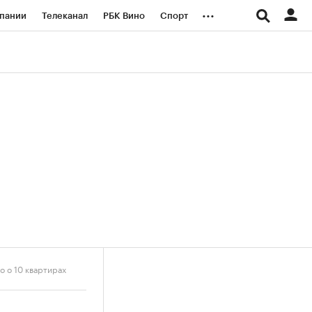
...
пании
Телеканал
РБК Вино
Спорт
ые проекты
Город
Стиль
Крипто
Спецпроекты СПб
логии и медиа
Финансы
о о 10 квартирах