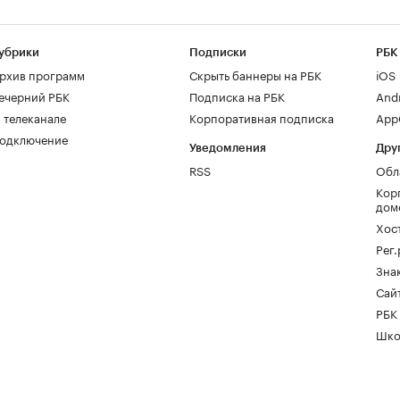
убрики
Подписки
РБК
рхив программ
Скрыть баннеры на РБК
iOS
ечерний РБК
Подписка на РБК
And
 телеканале
Корпоративная подписка
AppG
одключение
Уведомления
Дру
RSS
Обл
Кор
дом
Хос
Рег
Зна
Сайт
РБК
Шко