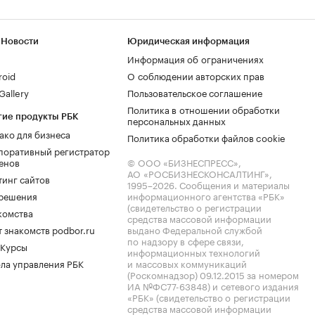
 Новости
Юридическая информация
Информация об ограничениях
roid
О соблюдении авторских прав
allery
Пользовательское соглашение
Политика в отношении обработки
гие продукты РБК
персональных данных
ако для бизнеса
Политика обработки файлов cookie
поративный регистратор
енов
© ООО «БИЗНЕСПРЕСС»,
АО «РОСБИЗНЕСКОНСАЛТИНГ»,
тинг сайтов
1995–2026
. Сообщения и материалы
.решения
информационного агентства «РБК»
(свидетельство о регистрации
комства
средства массовой информации
 знакомств podbor.ru
выдано Федеральной службой
по надзору в сфере связи,
 Курсы
информационных технологий
ла управления РБК
и массовых коммуникаций
(Роскомнадзор) 09.12.2015 за номером
ИА №ФС77-63848) и сетевого издания
«РБК» (свидетельство о регистрации
средства массовой информации