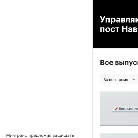
00
Управля
пост Нав
Все выпу
За все время
Минтранс предложил защищать