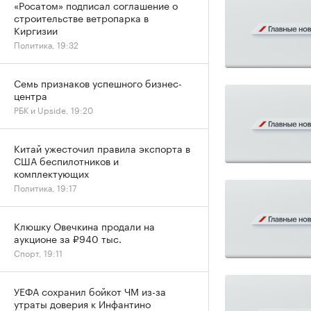
«Росатом» подписал соглашение о
строительстве ветропарка в
Киргизии
Политика, 19:32
Семь признаков успешного бизнес-
центра
РБК и Upside, 19:20
Китай ужесточил правила экспорта в
США беспилотников и
комплектующих
Политика, 19:17
Клюшку Овечкина продали на
аукционе за ₽940 тыс.
Спорт, 19:11
УЕФА сохранил бойкот ЧМ из-за
утраты доверия к Инфантино