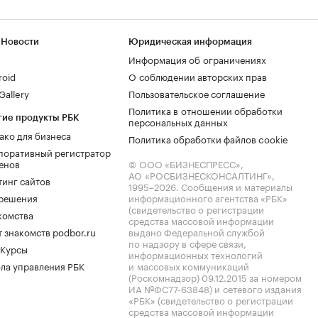
 Новости
Юридическая информация
Информация об ограничениях
roid
О соблюдении авторских прав
allery
Пользовательское соглашение
Политика в отношении обработки
гие продукты РБК
персональных данных
ако для бизнеса
Политика обработки файлов cookie
поративный регистратор
енов
© ООО «БИЗНЕСПРЕСС»,
АО «РОСБИЗНЕСКОНСАЛТИНГ»,
тинг сайтов
1995–2026
. Сообщения и материалы
.решения
информационного агентства «РБК»
(свидетельство о регистрации
комства
средства массовой информации
 знакомств podbor.ru
выдано Федеральной службой
по надзору в сфере связи,
 Курсы
информационных технологий
ла управления РБК
и массовых коммуникаций
(Роскомнадзор) 09.12.2015 за номером
ИА №ФС77-63848) и сетевого издания
«РБК» (свидетельство о регистрации
средства массовой информации