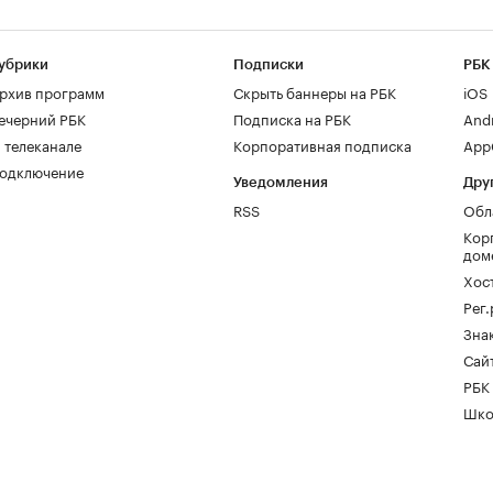
убрики
Подписки
РБК
рхив программ
Скрыть баннеры на РБК
iOS
ечерний РБК
Подписка на РБК
And
 телеканале
Корпоративная подписка
AppG
одключение
Уведомления
Дру
RSS
Обл
Кор
дом
Хос
Рег
Зна
Сайт
РБК
Шко