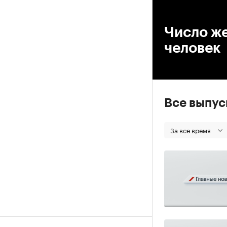
00
Число же
человек
Все выпу
За все время