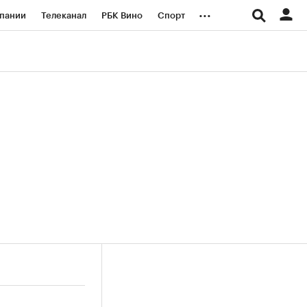
...
пании
Телеканал
РБК Вино
Спорт
ые проекты
Город
Стиль
Крипто
Спецпроекты СПб
логии и медиа
Финансы