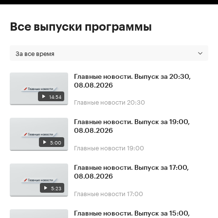
Все выпуски программы
За все время
Главные новости. Выпуск за 20:30,
08.08.2026
14:54
Главные новости
20:30
Главные новости. Выпуск за 19:00,
08.08.2026
5:00
Главные новости
19:00
Главные новости. Выпуск за 17:00,
08.08.2026
5:23
Главные новости
17:00
Главные новости. Выпуск за 15:00,