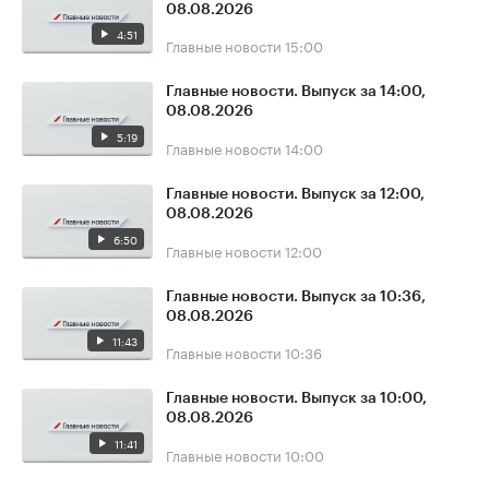
08.08.2026
4:51
Главные новости
15:00
Главные новости. Выпуск за 14:00,
08.08.2026
5:19
Главные новости
14:00
Главные новости. Выпуск за 12:00,
08.08.2026
6:50
Главные новости
12:00
Главные новости. Выпуск за 10:36,
08.08.2026
11:43
Главные новости
10:36
Главные новости. Выпуск за 10:00,
08.08.2026
11:41
Главные новости
10:00