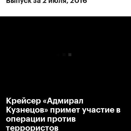
Выпуск за 2 июля, 2016
00:00
/
00:00
Крейсер «Адмирал
Кузнецов» примет участие в
операции против
террористов