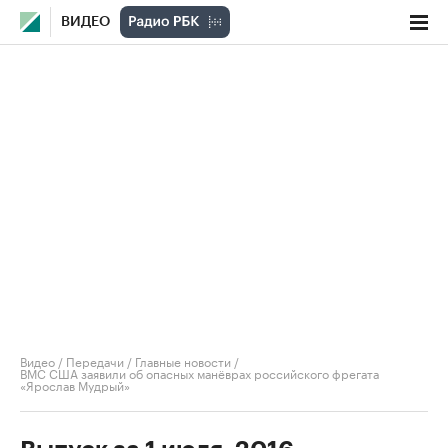
ВИДЕО
Видео
/
Передачи
/
Главные новости
/
ВМС США заявили об опасных манёврах российского фрегата
«Ярослав Мудрый»