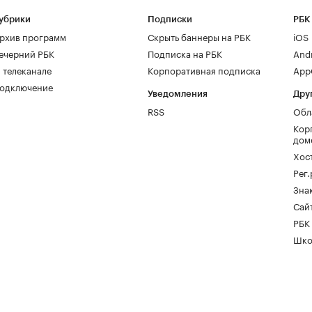
убрики
Подписки
РБК
рхив программ
Скрыть баннеры на РБК
iOS
ечерний РБК
Подписка на РБК
And
 телеканале
Корпоративная подписка
AppG
одключение
Уведомления
Дру
RSS
Обл
Кор
дом
Хос
Рег
Зна
Сайт
РБК
Шко