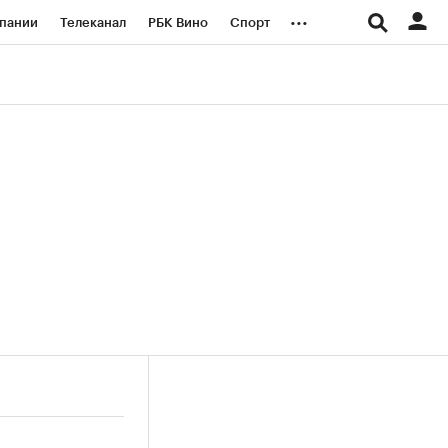
...
пании
Телеканал
РБК Вино
Спорт
ые проекты
Город
Стиль
Крипто
Спецпроекты СПб
логии и медиа
Финансы