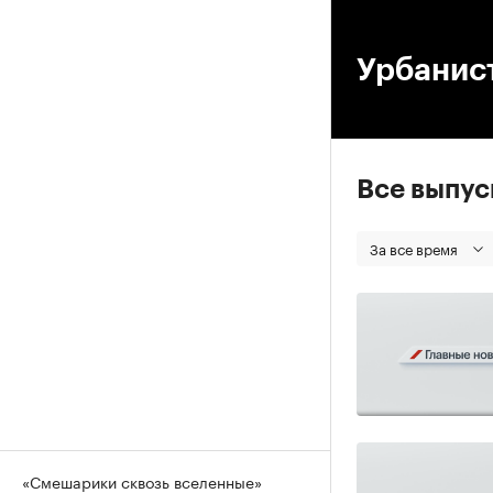
00
Урбанис
Все выпу
За все время
«Смешарики сквозь вселенные»