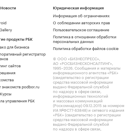
 Новости
Юридическая информация
Информация об ограничениях
roid
О соблюдении авторских прав
allery
Пользовательское соглашение
Политика в отношении обработки
гие продукты РБК
персональных данных
ако для бизнеса
Политика обработки файлов cookie
поративный регистратор
енов
© ООО «БИЗНЕСПРЕСС»,
АО «РОСБИЗНЕСКОНСАЛТИНГ»,
тинг сайтов
1995–2026
. Сообщения и материалы
.решения
информационного агентства «РБК»
(свидетельство о регистрации
комства
средства массовой информации
 знакомств podbor.ru
выдано Федеральной службой
по надзору в сфере связи,
 Курсы
информационных технологий
ла управления РБК
и массовых коммуникаций
(Роскомнадзор) 09.12.2015 за номером
ИА №ФС77-63848) и сетевого издания
«РБК» (свидетельство о регистрации
средства массовой информации
выдано Федеральной службой
по надзору в сфере связи,