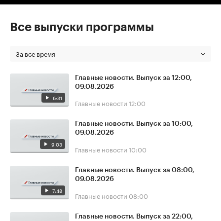
Все выпуски программы
За все время
Главные новости. Выпуск за 12:00,
09.08.2026
6:31
Главные новости
12:00
Главные новости. Выпуск за 10:00,
09.08.2026
9:03
Главные новости
10:00
Главные новости. Выпуск за 08:00,
09.08.2026
7:48
Главные новости
08:00
Главные новости. Выпуск за 22:00,