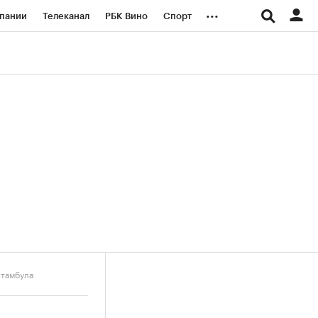
...
пании
Телеканал
РБК Вино
Спорт
ые проекты
Город
Стиль
Крипто
Спецпроекты СПб
логии и медиа
Финансы
Стамбула