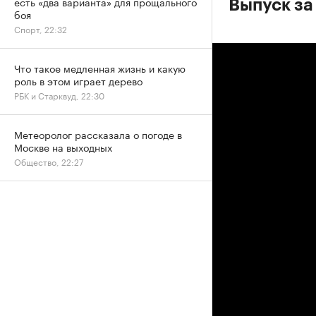
есть «два варианта» для прощального
Выпуск за
боя
Спорт, 22:32
Что такое медленная жизнь и какую
роль в этом играет дерево
РБК и Старквуд, 22:30
Метеоролог рассказала о погоде в
Москве на выходных
Общество, 22:27