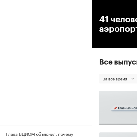
00
41 челов
аэропор
Все выпу
За все время
Глава ВЦИОМ объяснил, почему