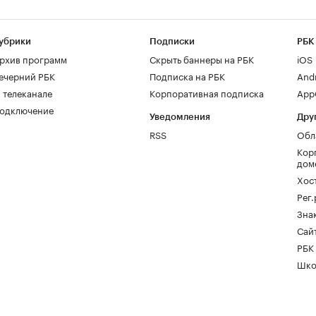
убрики
Подписки
РБК
рхив программ
Скрыть баннеры на РБК
iOS
ечерний РБК
Подписка на РБК
And
 телеканале
Корпоративная подписка
AppG
одключение
Уведомления
Дру
RSS
Обл
Кор
дом
Хос
Рег
Зна
Сайт
РБК
Шко