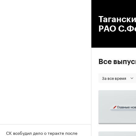
00
Тагански
РАО С.Ф
Все выпу
За все время
СК возбудил дело о теракте после