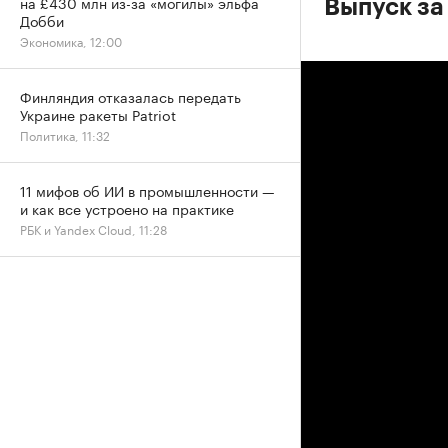
на £430 млн из-за «могилы» эльфа
Выпуск за
Добби
Экономика, 12:00
Финляндия отказалась передать
Украине ракеты Patriot
Политика, 11:32
11 мифов об ИИ в промышленности —
и как все устроено на практике
РБК и Yandex Cloud, 11:28