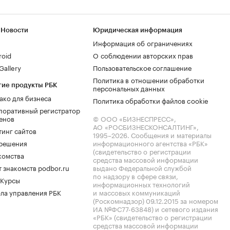
 Новости
Юридическая информация
Информация об ограничениях
roid
О соблюдении авторских прав
allery
Пользовательское соглашение
Политика в отношении обработки
гие продукты РБК
персональных данных
ако для бизнеса
Политика обработки файлов cookie
поративный регистратор
енов
© ООО «БИЗНЕСПРЕСС»,
АО «РОСБИЗНЕСКОНСАЛТИНГ»,
тинг сайтов
1995–2026
. Сообщения и материалы
.решения
информационного агентства «РБК»
(свидетельство о регистрации
комства
средства массовой информации
 знакомств podbor.ru
выдано Федеральной службой
по надзору в сфере связи,
 Курсы
информационных технологий
ла управления РБК
и массовых коммуникаций
(Роскомнадзор) 09.12.2015 за номером
ИА №ФС77-63848) и сетевого издания
«РБК» (свидетельство о регистрации
средства массовой информации