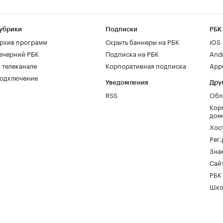
убрики
Подписки
РБК
рхив программ
Скрыть баннеры на РБК
iOS
ечерний РБК
Подписка на РБК
And
 телеканале
Корпоративная подписка
AppG
одключение
Уведомления
Дру
RSS
Обл
Кор
дом
Хос
Рег
Зна
Сайт
РБК
Шко