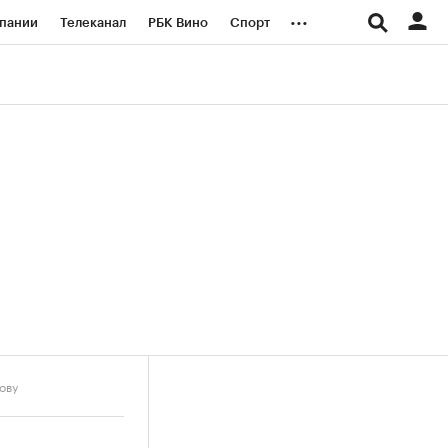
...
пании
Телеканал
РБК Вино
Спорт
ые проекты
Город
Стиль
Крипто
Спецпроекты СПб
логии и медиа
Финансы
ову