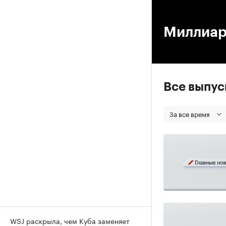
00
Миллиард
Все выпу
За все время
WSJ раскрыла, чем Куба заменяет