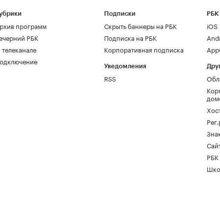
убрики
Подписки
РБК
рхив программ
Скрыть баннеры на РБК
iOS
ечерний РБК
Подписка на РБК
And
 телеканале
Корпоративная подписка
AppG
одключение
Уведомления
Дру
RSS
Обл
Кор
дом
Хос
Рег
Зна
Сайт
РБК
Шко