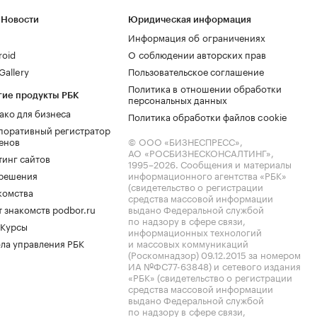
 Новости
Юридическая информация
Информация об ограничениях
roid
О соблюдении авторских прав
allery
Пользовательское соглашение
Политика в отношении обработки
гие продукты РБК
персональных данных
ако для бизнеса
Политика обработки файлов cookie
поративный регистратор
енов
© ООО «БИЗНЕСПРЕСС»,
АО «РОСБИЗНЕСКОНСАЛТИНГ»,
тинг сайтов
1995–2026
. Сообщения и материалы
.решения
информационного агентства «РБК»
(свидетельство о регистрации
комства
средства массовой информации
 знакомств podbor.ru
выдано Федеральной службой
по надзору в сфере связи,
 Курсы
информационных технологий
ла управления РБК
и массовых коммуникаций
(Роскомнадзор) 09.12.2015 за номером
ИА №ФС77-63848) и сетевого издания
«РБК» (свидетельство о регистрации
средства массовой информации
выдано Федеральной службой
по надзору в сфере связи,