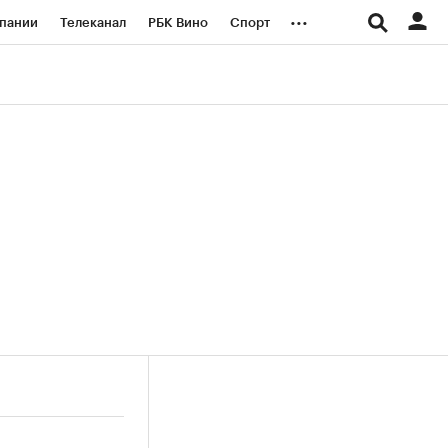
...
пании
Телеканал
РБК Вино
Спорт
ые проекты
Город
Стиль
Крипто
Спецпроекты СПб
логии и медиа
Финансы