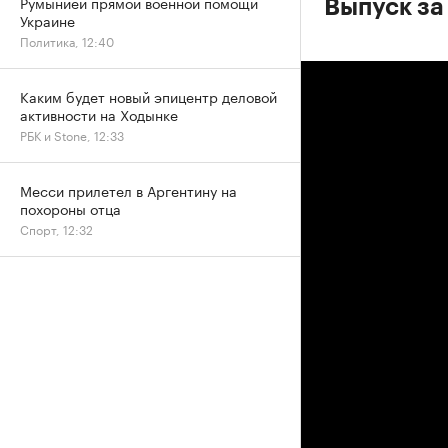
Румынией прямой военной помощи
Выпуск за
Украине
Политика, 12:40
Каким будет новый эпицентр деловой
активности на Ходынке
РБК и Stone, 12:33
Месси прилетел в Аргентину на
похороны отца
Спорт, 12:32