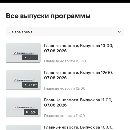
Все выпуски программы
За все время
Главные новости. Выпуск за 13:00,
07.08.2026
21:00
Главные новости
13:00
Главные новости. Выпуск за 12:00,
07.08.2026
24:07
Главные новости
12:00
Главные новости. Выпуск за 11:00,
07.08.2026
9:54
Главные новости
11:00
Главные новости. Выпуск за 10:00,