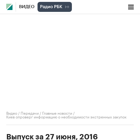
ВИДЕО
Видео
/
Передачи
/
Главные новости
/
Киев опроверг информацию о необходимости экстренных закупок
Выпуск за 27 июня, 2016