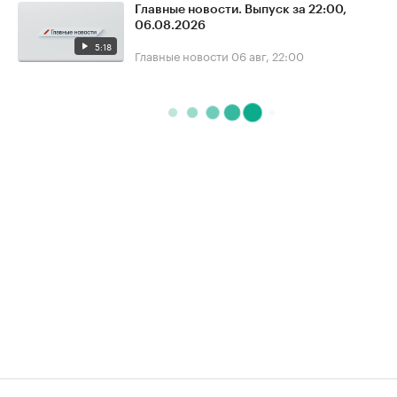
Главные новости. Выпуск за 22:00,
06.08.2026
5:18
Главные новости
06 авг, 22:00