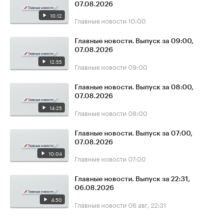
07.08.2026
10:12
Главные новости
10:00
Главные новости. Выпуск за 09:00,
07.08.2026
12:55
Главные новости
09:00
Главные новости. Выпуск за 08:00,
07.08.2026
14:25
Главные новости
08:00
Главные новости. Выпуск за 07:00,
07.08.2026
10:04
Главные новости
07:00
Главные новости. Выпуск за 22:31,
06.08.2026
4:50
Главные новости
06 авг, 22:31