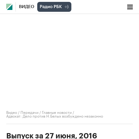
ВИДЕО
Видео
/
Передачи
/
Главные новости
/
Адвокат: Дело против Н.Белых возбуждено незаконно
Выпуск за 27 июня, 2016