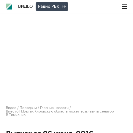
ВИДЕО
Видео
/
Передачи
/
Главные новости
/
Вместо Н.Белых Кировскую область может возглавить сенатор
В.Тимченко