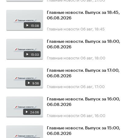
Главные новости. Выпуск за 18:45,
06.08.2026
15:08
Главные новости
06 авг, 18:45
Главные новости. Выпуск за 18:00,
06.08.2026
15:03
Главные новости
06 авг, 18:00
Главные новости. Выпуск за 17:00,
06.08.2026
9:56
Главные новости
06 авг, 17:00
Главные новости. Выпуск за 16:00,
06.08.2026
24:06
Главные новости
06 авг, 16:00
Главные новости. Выпуск за 15:00,
06.08.2026