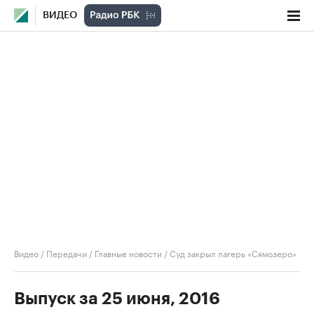
ВИДЕО
Видео
/
Передачи
/
Главные новости
/
Cуд закрыл лагерь «Сямозеро»
Выпуск за 25 июня, 2016