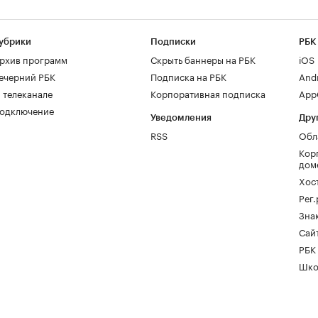
убрики
Подписки
РБК
рхив программ
Скрыть баннеры на РБК
iOS
ечерний РБК
Подписка на РБК
And
 телеканале
Корпоративная подписка
AppG
одключение
Уведомления
Дру
RSS
Обл
Кор
дом
Хос
Рег
Зна
Сайт
РБК
Шко