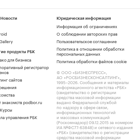
 Новости
Юридическая информация
Информация об ограничениях
roid
О соблюдении авторских прав
allery
Пользовательское соглашение
Политика в отношении обработки
гие продукты РБК
персональных данных
ако для бизнеса
Политика обработки файлов cookie
поративный регистратор
енов
© ООО «БИЗНЕСПРЕСС»,
АО «РОСБИЗНЕСКОНСАЛТИНГ»,
тинг сайтов
1995–2026
. Сообщения и материалы
.решения
информационного агентства «РБК»
(свидетельство о регистрации
комства
средства массовой информации
 знакомств podbor.ru
выдано Федеральной службой
по надзору в сфере связи,
 Курсы
информационных технологий
ла управления РБК
и массовых коммуникаций
(Роскомнадзор) 09.12.2015 за номером
ИА №ФС77-63848) и сетевого издания
«РБК» (свидетельство о регистрации
средства массовой информации