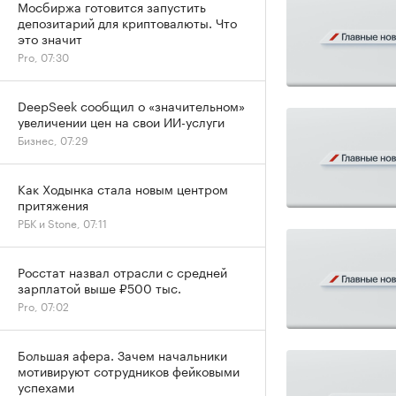
Мосбиржа готовится запустить
депозитарий для криптовалюты. Что
это значит
Pro, 07:30
DeepSeek сообщил о «значительном»
увеличении цен на свои ИИ-услуги
Бизнес, 07:29
Как Ходынка стала новым центром
притяжения
РБК и Stone, 07:11
Росстат назвал отрасли с средней
зарплатой выше ₽500 тыс.
Pro, 07:02
Большая афера. Зачем начальники
мотивируют сотрудников фейковыми
успехами