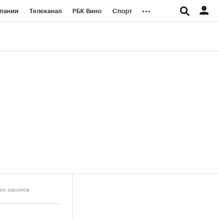
...
пании
Телеканал
РБК Вино
Спорт
ые проекты
Город
Стиль
Крипто
Спецпроекты СПб
логии и медиа
Финансы
их законов