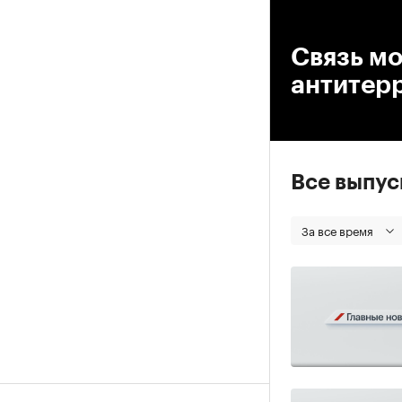
00
Связь м
антитер
Все выпу
За все время