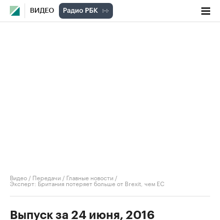
ВИДЕО
Видео
/
Передачи
/
Главные новости
/
Эксперт: Британия потеряет больше от Brexit, чем ЕС
Выпуск за 24 июня, 2016