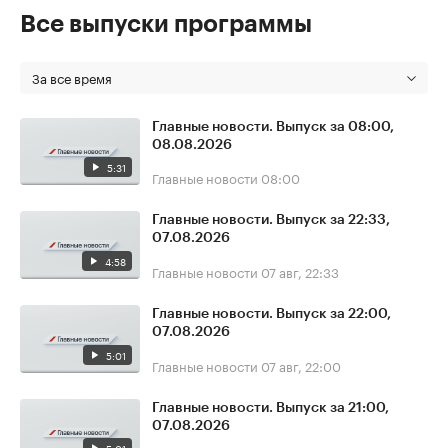
Все выпуски программы
За все время
Главные новости. Выпуск за 08:00,
08.08.2026
5:31
Главные новости
08:00
Главные новости. Выпуск за 22:33,
07.08.2026
4:58
Главные новости
07 авг, 22:33
Главные новости. Выпуск за 22:00,
07.08.2026
5:01
Главные новости
07 авг, 22:00
Главные новости. Выпуск за 21:00,
07.08.2026