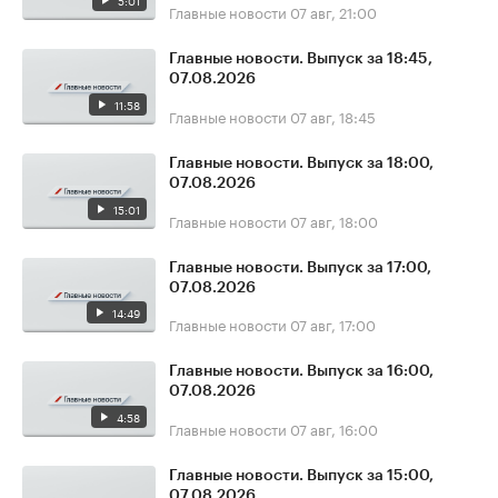
5:01
Главные новости
07 авг, 21:00
Главные новости. Выпуск за 18:45,
07.08.2026
11:58
Главные новости
07 авг, 18:45
Главные новости. Выпуск за 18:00,
07.08.2026
15:01
Главные новости
07 авг, 18:00
Главные новости. Выпуск за 17:00,
07.08.2026
14:49
Главные новости
07 авг, 17:00
Главные новости. Выпуск за 16:00,
07.08.2026
4:58
Главные новости
07 авг, 16:00
Главные новости. Выпуск за 15:00,
07.08.2026