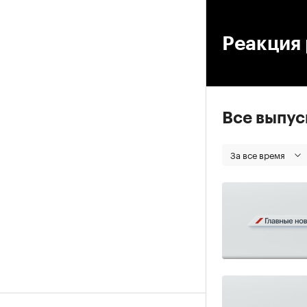
00
Реакция 
Все выпу
За все время