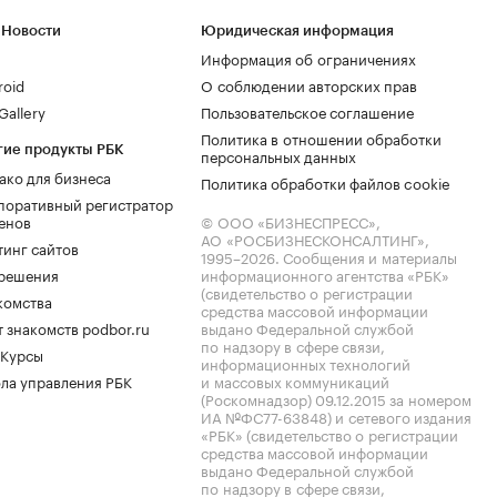
 Новости
Юридическая информация
Информация об ограничениях
roid
О соблюдении авторских прав
allery
Пользовательское соглашение
Политика в отношении обработки
гие продукты РБК
персональных данных
ако для бизнеса
Политика обработки файлов cookie
поративный регистратор
енов
© ООО «БИЗНЕСПРЕСС»,
АО «РОСБИЗНЕСКОНСАЛТИНГ»,
тинг сайтов
1995–2026
. Сообщения и материалы
.решения
информационного агентства «РБК»
(свидетельство о регистрации
комства
средства массовой информации
 знакомств podbor.ru
выдано Федеральной службой
по надзору в сфере связи,
 Курсы
информационных технологий
ла управления РБК
и массовых коммуникаций
(Роскомнадзор) 09.12.2015 за номером
ИА №ФС77-63848) и сетевого издания
«РБК» (свидетельство о регистрации
средства массовой информации
выдано Федеральной службой
по надзору в сфере связи,