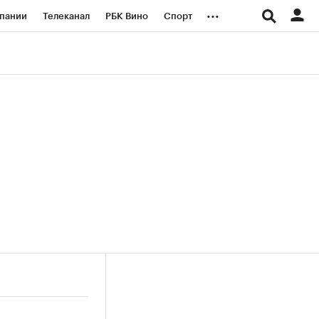
...
пании
Телеканал
РБК Вино
Спорт
ые проекты
Город
Стиль
Крипто
Спецпроекты СПб
логии и медиа
Финансы