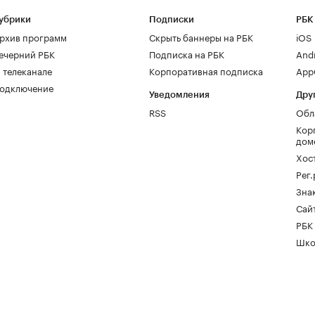
убрики
Подписки
РБК
рхив программ
Скрыть баннеры на РБК
iOS
ечерний РБК
Подписка на РБК
And
 телеканале
Корпоративная подписка
AppG
одключение
Уведомления
Дру
RSS
Обл
Кор
дом
Хос
Рег
Зна
Сайт
РБК
Шко