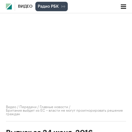
ВИДЕО
Видео
/
Передачи
/
Главные новости
/
Британия выйдет из ЕС – власти не могут проигнорировать решение
граждан