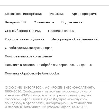
Контактная информация
Редакция
Архив программ
Вечерний РБК
О телеканале
Подключение
Скрыть баннеры на РБК
Подписка на РБК
Корпоративная подписка
Информация об ограничениях
О соблюдении авторских прав
Пользовательское соглашение
Политика в отношении обработки персональных данных
Политика обработки файлов cookie
© ООО «БИЗНЕСПРЕСС», АО «РОСБИЗНЕСКОНСАЛТИНГ»,
1995–2026
. Сообщения и материалы информационного
агентства «РБК» (свидетельство о регистрации средства
массовой информации выдано Федеральной службой
по надзору в сфере связи, информационных технологий
и массовых коммуникаций (Роскомнадзор) 09.12.2015