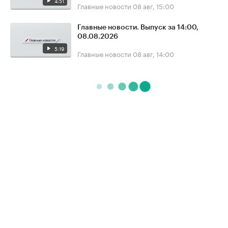
4:51
Главные новости
08 авг, 15:00
Главные новости. Выпуск за 14:00,
08.08.2026
5:19
Главные новости
08 авг, 14:00