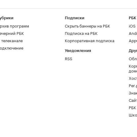
убрики
Подписки
РБК
рхив программ
Скрыть баннеры на РБК
iOS
ечерний РБК
Подписка на РБК
And
 телеканале
Корпоративная подписка
AppG
одключение
Уведомления
Дру
RSS
Обл
Кор
дом
Хос
Рег
Зна
Сайт
РБК
Шко