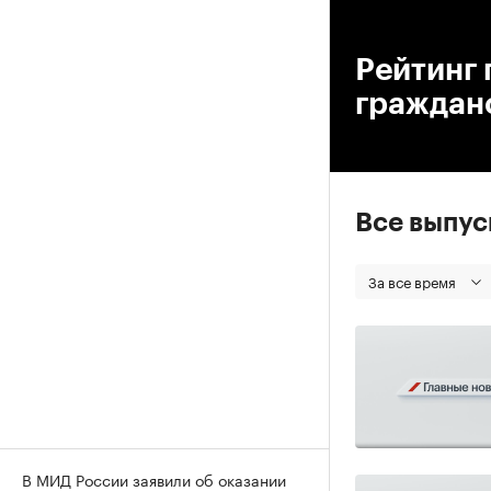
00
Рейтинг 
граждан
Все выпу
За все время
В МИД России заявили об оказании