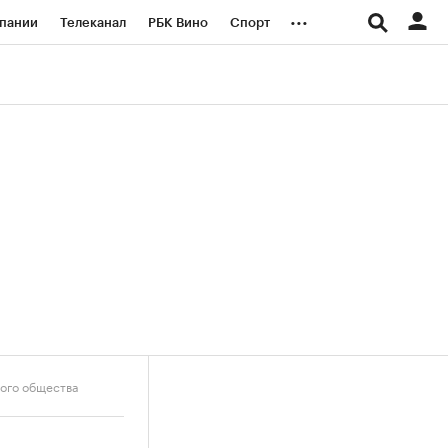
...
пании
Телеканал
РБК Вино
Спорт
ые проекты
Город
Стиль
Крипто
Спецпроекты СПб
логии и медиа
Финансы
кого общества