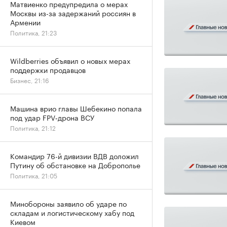
Матвиенко предупредила о мерах
Москвы из-за задержаний россиян в
Армении
Политика, 21:23
Wildberries объявил о новых мерах
поддержки продавцов
Бизнес, 21:16
Машина врио главы Шебекино попала
под удар FPV‑дрона ВСУ
Политика, 21:12
Командир 76-й дивизии ВДВ доложил
Путину об обстановке на Доброполье
Политика, 21:05
Минобороны заявило об ударе по
складам и логистическому хабу под
Киевом