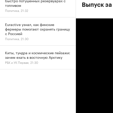
быстро потушенных резервуарах с
Выпуск за
топливом
Политика, 21:32
Euractive узнал, как финские
фермеры помогают охранять границу
с Россией
Политика, 21:30
Киты, тундра и космические пейзажи:
зачем ехать в восточную Арктику
РБК и УК Первая, 21:30