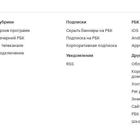
убрики
Подписки
РБК
рхив программ
Скрыть баннеры на РБК
iOS
ечерний РБК
Подписка на РБК
And
 телеканале
Корпоративная подписка
AppG
одключение
Уведомления
Дру
RSS
Обл
Кор
дом
Хос
Рег
Зна
Сайт
РБК
Шко