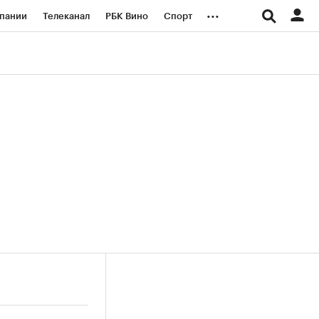
...
пании
Телеканал
РБК Вино
Спорт
ые проекты
Город
Стиль
Крипто
Спецпроекты СПб
логии и медиа
Финансы