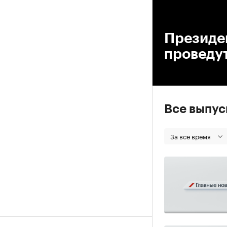
00
Президе
проведу
Все выпу
За все время