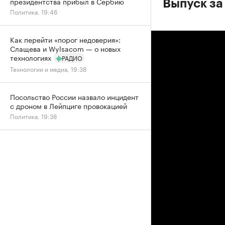
президентства прибыл в Сербию
Выпуск за
Политика, 19:46
Как перейти «порог недоверия»:
Слащева и Wylsacom — о новых
технологиях
РАДИО
Технологии и медиа, 19:38
Посольство России назвало инцидент
с дроном в Лейпциге провокацией
Политика, 19:38