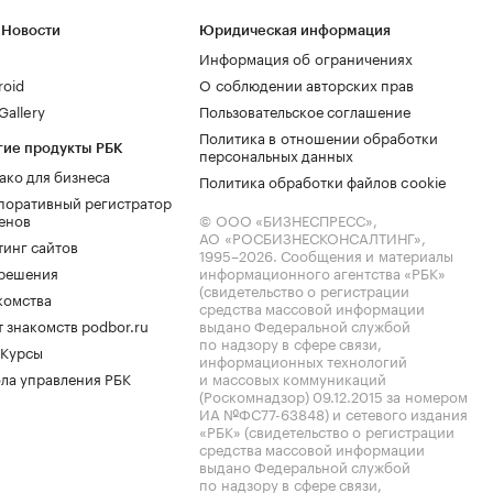
 Новости
Юридическая информация
Информация об ограничениях
roid
О соблюдении авторских прав
allery
Пользовательское соглашение
Политика в отношении обработки
гие продукты РБК
персональных данных
ако для бизнеса
Политика обработки файлов cookie
поративный регистратор
енов
© ООО «БИЗНЕСПРЕСС»,
АО «РОСБИЗНЕСКОНСАЛТИНГ»,
тинг сайтов
1995–2026
. Сообщения и материалы
.решения
информационного агентства «РБК»
(свидетельство о регистрации
комства
средства массовой информации
 знакомств podbor.ru
выдано Федеральной службой
по надзору в сфере связи,
 Курсы
информационных технологий
ла управления РБК
и массовых коммуникаций
(Роскомнадзор) 09.12.2015 за номером
ИА №ФС77-63848) и сетевого издания
«РБК» (свидетельство о регистрации
средства массовой информации
выдано Федеральной службой
по надзору в сфере связи,