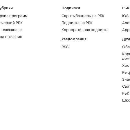
убрики
Подписки
РБК
рхив программ
Скрыть баннеры на РБК
iOS
ечерний РБК
Подписка на РБК
And
 телеканале
Корпоративная подписка
AppG
одключение
Уведомления
Дру
RSS
Обл
Кор
дом
Хос
Рег
Зна
Сайт
РБК
Шко