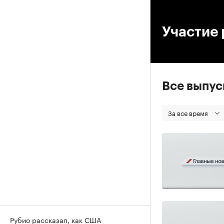
00
Участие 
Все выпу
За все время
Рубио рассказал, как США