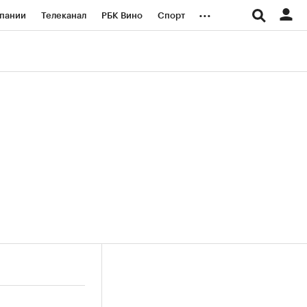
...
пании
Телеканал
РБК Вино
Спорт
ые проекты
Город
Стиль
Крипто
Спецпроекты СПб
логии и медиа
Финансы