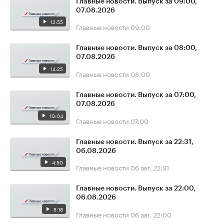
Главные новости. Выпуск за 09:00,
07.08.2026
12:55
Главные новости
09:00
Главные новости. Выпуск за 08:00,
07.08.2026
14:25
Главные новости
08:00
Главные новости. Выпуск за 07:00,
07.08.2026
10:04
Главные новости
07:00
Главные новости. Выпуск за 22:31,
06.08.2026
4:50
Главные новости
06 авг, 22:31
Главные новости. Выпуск за 22:00,
06.08.2026
5:18
Главные новости
06 авг, 22:00