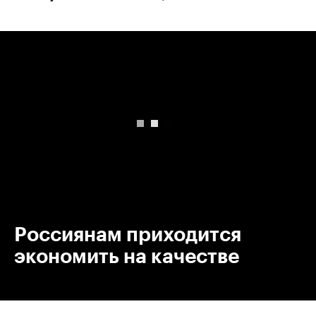
00:00
/
00:00
Россиянам приходится
экономить на качестве