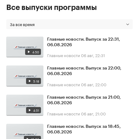
Все выпуски программы
За все время
Главные новости. Выпуск за 22:31,
06.08.2026
4:50
Главные новости
06 авг, 22:31
Главные новости. Выпуск за 22:00,
06.08.2026
5:18
Главные новости
06 авг, 22:00
Главные новости. Выпуск за 21:00,
06.08.2026
4:51
Главные новости
06 авг, 21:00
Главные новости. Выпуск за 18:45,
06.08.2026