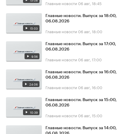
15:08
Главные новости
06 авг, 18:45
Главные новости. Выпуск за 18:00,
06.08.2026
15:03
Главные новости
06 авг, 18:00
Главные новости. Выпуск за 17:00,
06.08.2026
9:56
Главные новости
06 авг, 17:00
Главные новости. Выпуск за 16:00,
06.08.2026
24:06
Главные новости
06 авг, 16:00
Главные новости. Выпуск за 15:00,
06.08.2026
10:39
Главные новости
06 авг, 15:00
Главные новости. Выпуск за 14:00,
06.08.2026