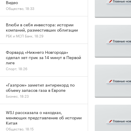
Видео
Общество, 18:33
Влюби в себя инвестора: истории
компаний, разместивших облигации
РБК и МСП Банк, 18:29
Форвард «Нижнего Новгорода»
сделал хет-трик за 14 минут в Первой
лиге
Спорт, 18:26
«Газпром» заметил антирекорд по
объему запасов газа в Европе
Бизнес, 18:23
WSJ рассказала о находках,
меняющих представление об истории
Китая
Общество, 18:15