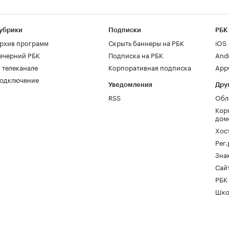
убрики
Подписки
РБК
рхив программ
Скрыть баннеры на РБК
iOS
ечерний РБК
Подписка на РБК
And
 телеканале
Корпоративная подписка
AppG
одключение
Уведомления
Дру
RSS
Обл
Кор
дом
Хос
Рег
Зна
Сайт
РБК
Шко