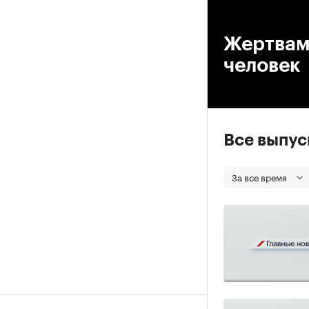
00
Жертвами
человек
Все выпу
За все время