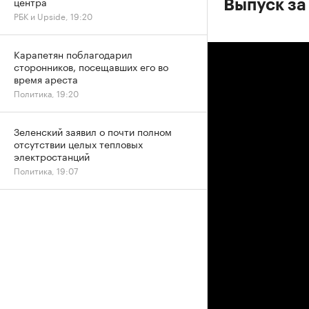
центра
Выпуск за
РБК и Upside, 19:20
Карапетян поблагодарил
сторонников, посещавших его во
время ареста
Политика, 19:20
Зеленский заявил о почти полном
отсутствии целых тепловых
электростанций
Политика, 19:07