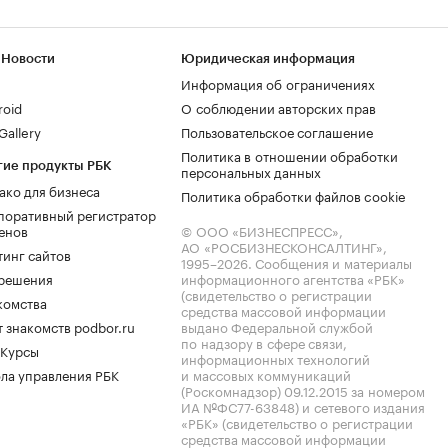
 Новости
Юридическая информация
Информация об ограничениях
roid
О соблюдении авторских прав
allery
Пользовательское соглашение
Политика в отношении обработки
гие продукты РБК
персональных данных
ако для бизнеса
Политика обработки файлов cookie
поративный регистратор
енов
© ООО «БИЗНЕСПРЕСС»,
АО «РОСБИЗНЕСКОНСАЛТИНГ»,
тинг сайтов
1995–2026
. Сообщения и материалы
.решения
информационного агентства «РБК»
(свидетельство о регистрации
комства
средства массовой информации
 знакомств podbor.ru
выдано Федеральной службой
по надзору в сфере связи,
 Курсы
информационных технологий
ла управления РБК
и массовых коммуникаций
(Роскомнадзор) 09.12.2015 за номером
ИА №ФС77-63848) и сетевого издания
«РБК» (свидетельство о регистрации
средства массовой информации