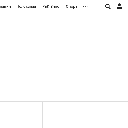
...
пании
Телеканал
РБК Вино
Спорт
ые проекты
Город
Стиль
Крипто
Спецпроекты СПб
логии и медиа
Финансы