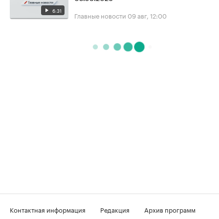
6:31
Главные новости
09 авг, 12:00
Контактная информация
Редакция
Архив программ