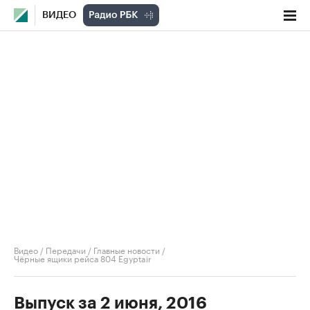
ВИДЕО
Видео
/
Передачи
/
Главные новости
/
Чёрные ящики рейса 804 Egyptair
Выпуск за 2 июня, 2016