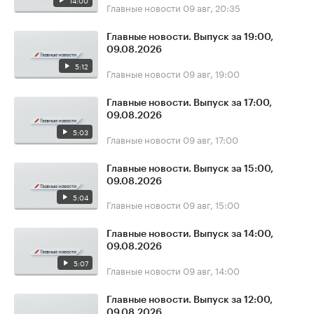
14:00
Главные новости
09 авг, 20:35
Главные новости. Выпуск за 19:00,
09.08.2026
5:12
Главные новости
09 авг, 19:00
Главные новости. Выпуск за 17:00,
09.08.2026
5:03
Главные новости
09 авг, 17:00
Главные новости. Выпуск за 15:00,
09.08.2026
5:04
Главные новости
09 авг, 15:00
Главные новости. Выпуск за 14:00,
09.08.2026
5:07
Главные новости
09 авг, 14:00
Главные новости. Выпуск за 12:00,
09.08.2026