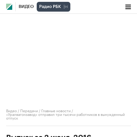
ВИДЕО
Видео
/
Передачи
/
Главные новости
/
«Уралвагонзавод» отправил три тысячи работников в вынужденный
отпуск