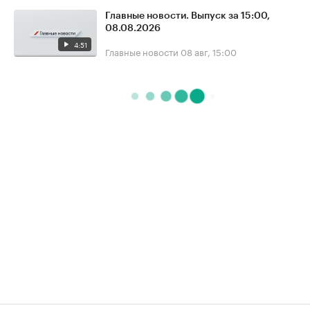
Главные новости. Выпуск за 15:00,
08.08.2026
4:51
Главные новости
08 авг, 15:00