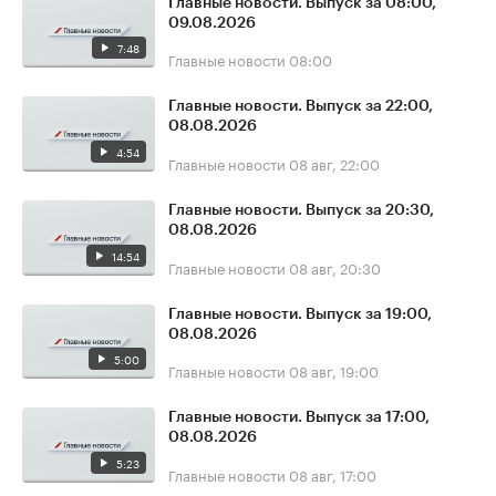
Главные новости. Выпуск за 08:00,
09.08.2026
7:48
Главные новости
08:00
Главные новости. Выпуск за 22:00,
08.08.2026
4:54
Главные новости
08 авг, 22:00
Главные новости. Выпуск за 20:30,
08.08.2026
14:54
Главные новости
08 авг, 20:30
Главные новости. Выпуск за 19:00,
08.08.2026
5:00
Главные новости
08 авг, 19:00
Главные новости. Выпуск за 17:00,
08.08.2026
5:23
Главные новости
08 авг, 17:00