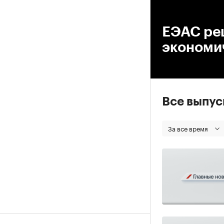
00
ЕЭАС реш
экономи
Все выпу
За все время