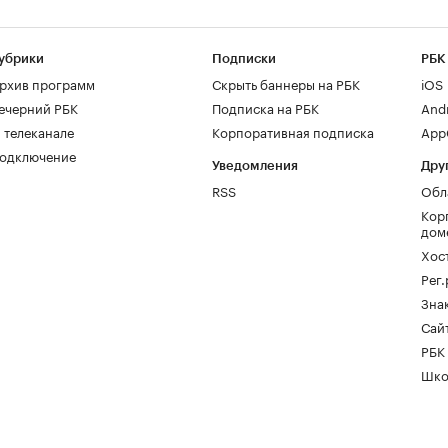
убрики
Подписки
РБК
рхив программ
Скрыть баннеры на РБК
iOS
ечерний РБК
Подписка на РБК
And
 телеканале
Корпоративная подписка
AppG
одключение
Уведомления
Дру
RSS
Обл
Кор
дом
Хос
Рег
Зна
Сайт
РБК
Шко