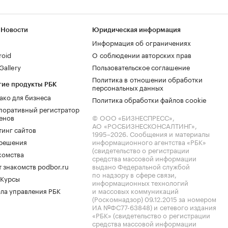
 Новости
Юридическая информация
Информация об ограничениях
roid
О соблюдении авторских прав
allery
Пользовательское соглашение
Политика в отношении обработки
гие продукты РБК
персональных данных
ако для бизнеса
Политика обработки файлов cookie
поративный регистратор
енов
© ООО «БИЗНЕСПРЕСС»,
АО «РОСБИЗНЕСКОНСАЛТИНГ»,
тинг сайтов
1995–2026
. Сообщения и материалы
.решения
информационного агентства «РБК»
(свидетельство о регистрации
комства
средства массовой информации
 знакомств podbor.ru
выдано Федеральной службой
по надзору в сфере связи,
 Курсы
информационных технологий
ла управления РБК
и массовых коммуникаций
(Роскомнадзор) 09.12.2015 за номером
ИА №ФС77-63848) и сетевого издания
«РБК» (свидетельство о регистрации
средства массовой информации