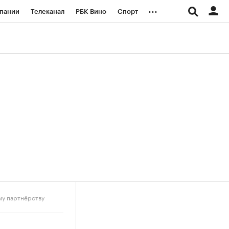
...
пании
Телеканал
РБК Вино
Спорт
ые проекты
Город
Стиль
Крипто
Спецпроекты СПб
логии и медиа
Финансы
му партнёрству