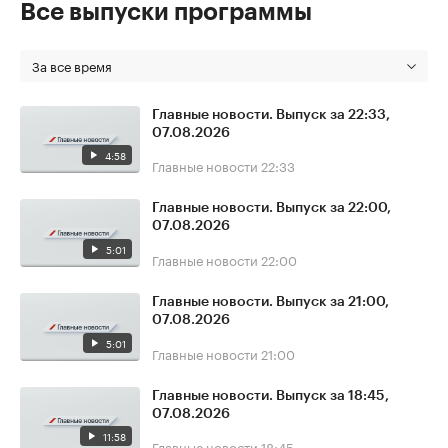
Все выпуски программы
За все время
Главные новости. Выпуск за 22:33,
07.08.2026
4:58
Главные новости
22:33
Главные новости. Выпуск за 22:00,
07.08.2026
5:01
Главные новости
22:00
Главные новости. Выпуск за 21:00,
07.08.2026
5:01
Главные новости
21:00
Главные новости. Выпуск за 18:45,
07.08.2026
11:58
Главные новости
18:45