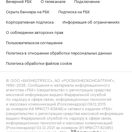
Вечерний РБК
О телеканале
Подключение
Скрыть баннеры на РБК
Подписка на РБК
Корпоративная подписка
Информация об ограничениях
О соблюдении авторских прав
Пользовательское соглашение
Политика в отношении обработки персональных данных
Политика обработки файлов cookie
© ООО «БИЗНЕСПРЕСС», АО «РОСБИЗНЕСКОНСАЛТИНГ»,
1995–2026
. Сообщения и материалы информационного
агентства «РБК» (свидетельство о регистрации средства
массовой информации выдано Федеральной службой
по надзору в сфере связи, информационных технологий
и массовых коммуникаций (Роскомнадзор) 09.12.2015
за номером ИА №ФС77-63848) и сетевого издания «РБК»
(свидетельство о регистрации средства массовой информации
выдано Федеральной службой по надзору в сфере связи,
информационных технологий и массовых коммуникаций
(Роскомнадзор) 03.12.2021 за номером ЭЛ №ФС77-82385)
сопровождаются пометкой «РБК».
letters@rbc.ru
18+