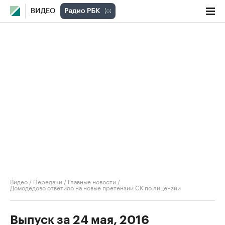
ВИДЕО
Видео
/
Передачи
/
Главные новости
/
Домодедово ответило на новые претензии СК по лицензии
Выпуск за 24 мая, 2016