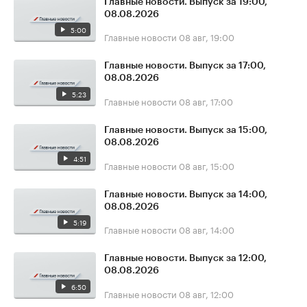
Главные новости. Выпуск за 19:00,
08.08.2026
5:00
Главные новости
08 авг, 19:00
Главные новости. Выпуск за 17:00,
08.08.2026
5:23
Главные новости
08 авг, 17:00
Главные новости. Выпуск за 15:00,
08.08.2026
4:51
Главные новости
08 авг, 15:00
Главные новости. Выпуск за 14:00,
08.08.2026
5:19
Главные новости
08 авг, 14:00
Главные новости. Выпуск за 12:00,
08.08.2026
6:50
Главные новости
08 авг, 12:00