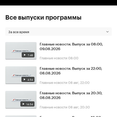
Все выпуски программы
За все время
Главные новости. Выпуск за 08:00,
09.08.2026
7:48
Главные новости
08:00
Главные новости. Выпуск за 22:00,
08.08.2026
4:54
Главные новости
08 авг, 22:00
Главные новости. Выпуск за 20:30,
08.08.2026
14:54
Главные новости
08 авг, 20:30