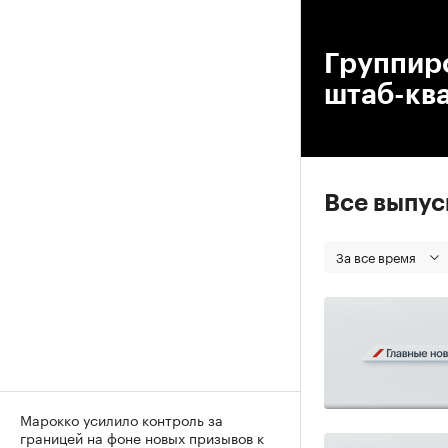
00
Группиро
штаб-кв
Все выпу
За все время
Марокко усилило контроль за
границей на фоне новых призывов к