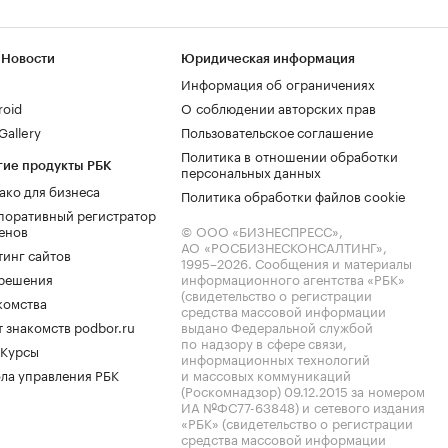
 Новости
Юридическая информация
Информация об ограничениях
roid
О соблюдении авторских прав
allery
Пользовательское соглашение
Политика в отношении обработки
гие продукты РБК
персональных данных
ако для бизнеса
Политика обработки файлов cookie
поративный регистратор
енов
© ООО «БИЗНЕСПРЕСС»,
АО «РОСБИЗНЕСКОНСАЛТИНГ»,
тинг сайтов
1995–2026
. Сообщения и материалы
.решения
информационного агентства «РБК»
(свидетельство о регистрации
комства
средства массовой информации
 знакомств podbor.ru
выдано Федеральной службой
по надзору в сфере связи,
 Курсы
информационных технологий
ла управления РБК
и массовых коммуникаций
(Роскомнадзор) 09.12.2015 за номером
ИА №ФС77-63848) и сетевого издания
«РБК» (свидетельство о регистрации
средства массовой информации