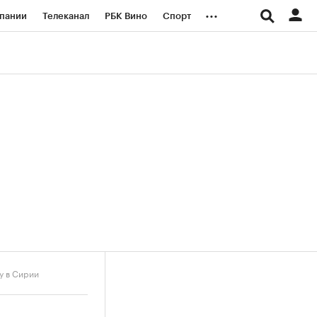
...
пании
Телеканал
РБК Вино
Спорт
ые проекты
Город
Стиль
Крипто
Спецпроекты СПб
логии и медиа
Финансы
у в Сирии