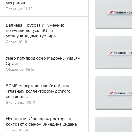
миграции
Политика, 18:18
Валиева, Трусова и Гуменник
получили допуск ISU на
международные турниры
Спорт, 18:18
Умер поп-продюсер Мадонны Уильям
Орбит
Общество, 18:15
SCMP раскрыла, как Китай стал
«главным коллектором» другого
континента
Экономика, 18:10
Испанская «Гранада» расторгла
контракт с сыном Зинедина Зидана
Спорт, 18:09