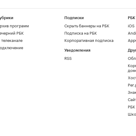
убрики
Подписки
РБК
рхив программ
Скрыть баннеры на РБК
iOS
ечерний РБК
Подписка на РБК
And
 телеканале
Корпоративная подписка
AppG
одключение
Уведомления
Дру
RSS
Обл
Кор
дом
Хос
Рег
Зна
Сайт
РБК
Шко