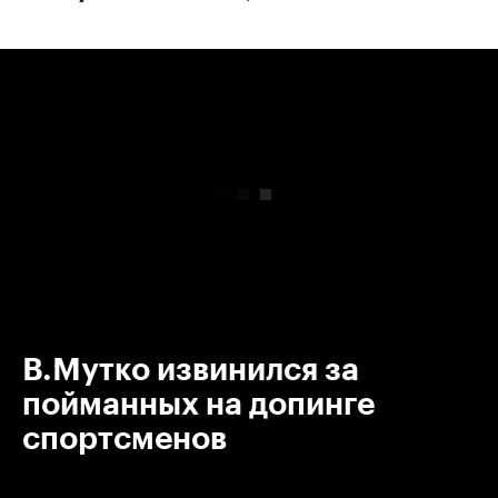
00:00
/
00:00
В.Мутко извинился за
пойманных на допинге
спортсменов