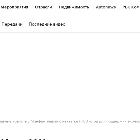
Мероприятия
Отрасли
Недвижимость
Autonews
РБК Ком
ние
РБК Курсы
РБК Life
Тренды
Визионеры
Национальн
Передачи
Последние видео
б
Исследования
Кредитные рейтинги
Франшизы
Газета
роверка контрагентов
Политика
Экономика
Бизнес
Техно
лавные новости
/
Минфин заявил о нехватке ₽100 млрд для поддержки эконо