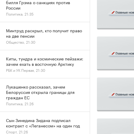
билля Грэма о санкциях против
России
Политика, 21:35
Минтруд раскрыл, кто получит право
на две пенсии
Общество, 21:30
Киты, тундра и космические пейзажи:
зачем ехать в восточную Арктику
РБК и УК Первая, 21:30
Лукашенко рассказал, зачем
Белоруссия открыла границы для
граждан ЕС
Политика, 21:26
Сын Зинедина Зидана подписал
контракт с «Леганесом» на один год
Спорт, 21:26