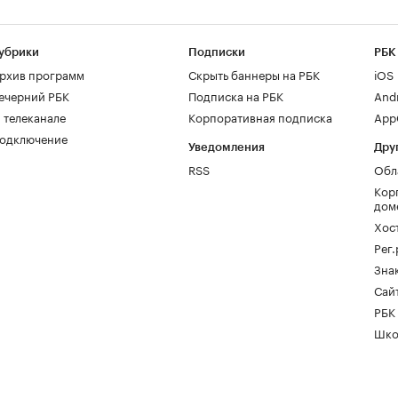
убрики
Подписки
РБК
рхив программ
Скрыть баннеры на РБК
iOS
ечерний РБК
Подписка на РБК
And
 телеканале
Корпоративная подписка
AppG
одключение
Уведомления
Дру
RSS
Обл
Кор
дом
Хос
Рег
Зна
Сайт
РБК
Шко