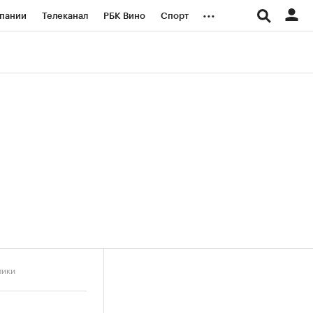
...
пании
Телеканал
РБК Вино
Спорт
ые проекты
Город
Стиль
Крипто
Спецпроекты СПб
логии и медиа
Финансы
мики