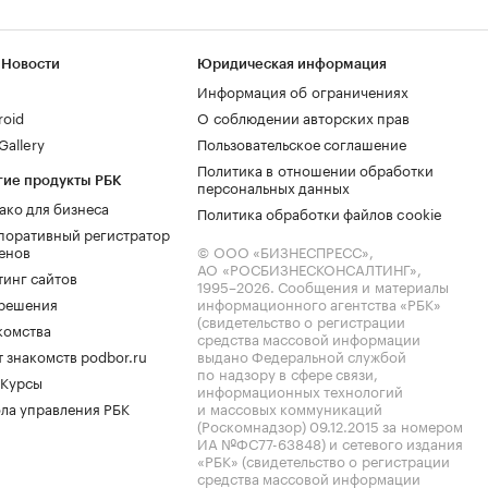
 Новости
Юридическая информация
Информация об ограничениях
roid
О соблюдении авторских прав
allery
Пользовательское соглашение
Политика в отношении обработки
гие продукты РБК
персональных данных
ако для бизнеса
Политика обработки файлов cookie
поративный регистратор
енов
© ООО «БИЗНЕСПРЕСС»,
АО «РОСБИЗНЕСКОНСАЛТИНГ»,
тинг сайтов
1995–2026
. Сообщения и материалы
.решения
информационного агентства «РБК»
(свидетельство о регистрации
комства
средства массовой информации
 знакомств podbor.ru
выдано Федеральной службой
по надзору в сфере связи,
 Курсы
информационных технологий
ла управления РБК
и массовых коммуникаций
(Роскомнадзор) 09.12.2015 за номером
ИА №ФС77-63848) и сетевого издания
«РБК» (свидетельство о регистрации
средства массовой информации