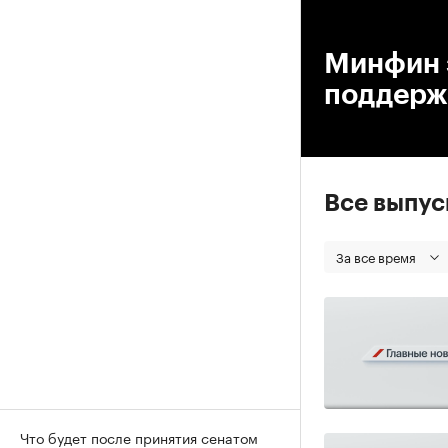
00
Минфин з
поддерж
Все выпу
За все время
Что будет после принятия сенатом