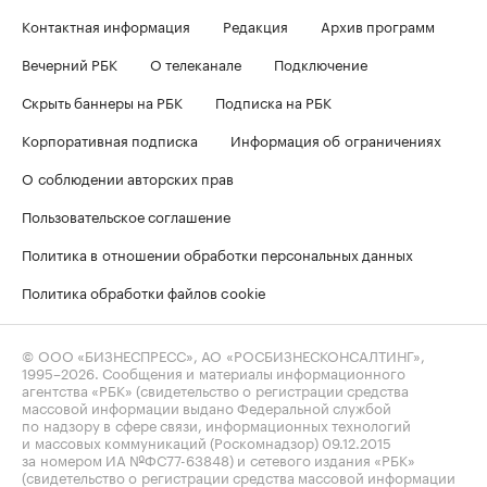
Контактная информация
Редакция
Архив программ
Вечерний РБК
О телеканале
Подключение
Скрыть баннеры на РБК
Подписка на РБК
Корпоративная подписка
Информация об ограничениях
О соблюдении авторских прав
Пользовательское соглашение
Политика в отношении обработки персональных данных
Политика обработки файлов cookie
© ООО «БИЗНЕСПРЕСС», АО «РОСБИЗНЕСКОНСАЛТИНГ»,
1995–2026
. Сообщения и материалы информационного
агентства «РБК» (свидетельство о регистрации средства
массовой информации выдано Федеральной службой
по надзору в сфере связи, информационных технологий
и массовых коммуникаций (Роскомнадзор) 09.12.2015
за номером ИА №ФС77-63848) и сетевого издания «РБК»
(свидетельство о регистрации средства массовой информации