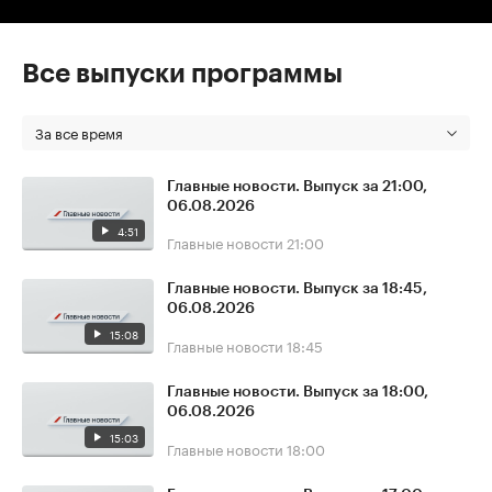
Все выпуски программы
За все время
Главные новости. Выпуск за 21:00,
06.08.2026
4:51
Главные новости
21:00
Главные новости. Выпуск за 18:45,
06.08.2026
15:08
Главные новости
18:45
Главные новости. Выпуск за 18:00,
06.08.2026
15:03
Главные новости
18:00