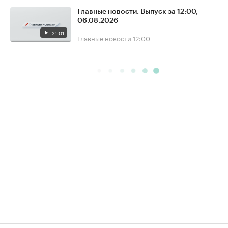
Главные новости. Выпуск за 12:00,
06.08.2026
21:01
Главные новости
12:00