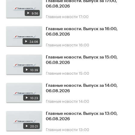
Главные новости. Выпуск за 17:00,
06.08.2026
9:56
Главные новости
17:00
Главные новости. Выпуск за 16:00,
06.08.2026
24:06
Главные новости
16:00
Главные новости. Выпуск за 15:00,
06.08.2026
10:39
Главные новости
15:00
Главные новости. Выпуск за 14:00,
06.08.2026
10:23
Главные новости
14:00
Главные новости. Выпуск за 13:00,
06.08.2026
20:21
Главные новости
13:00