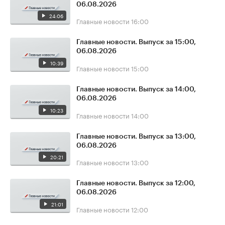
06.08.2026
24:06
Главные новости
16:00
Главные новости. Выпуск за 15:00,
06.08.2026
10:39
Главные новости
15:00
Главные новости. Выпуск за 14:00,
06.08.2026
10:23
Главные новости
14:00
Главные новости. Выпуск за 13:00,
06.08.2026
20:21
Главные новости
13:00
Главные новости. Выпуск за 12:00,
06.08.2026
21:01
Главные новости
12:00