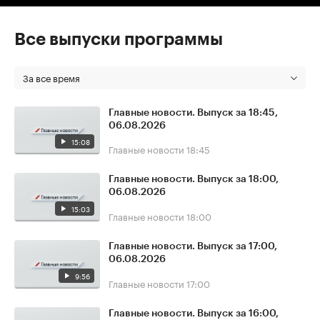
Все выпуски программы
За все время
Главные новости. Выпуск за 18:45,
06.08.2026
15:08
Главные новости
18:45
Главные новости. Выпуск за 18:00,
06.08.2026
15:03
Главные новости
18:00
Главные новости. Выпуск за 17:00,
06.08.2026
9:56
Главные новости
17:00
Главные новости. Выпуск за 16:00,