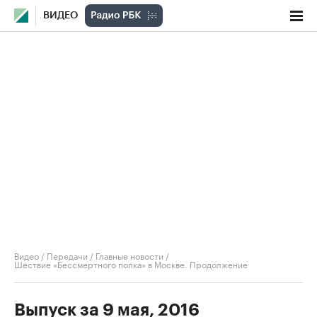
ВИДЕО
Видео
/
Передачи
/
Главные новости
/
Шествие «Бессмертного полка» в Москве. Продолжение
Выпуск за 9 мая, 2016